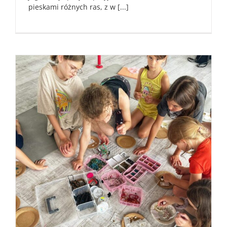
pieskami różnych ras, z w [...]
Ruszają ZAPISY na PÓŁKOLONIE dla dzieci 7-
12 lat termin 26-30.06.2023
Aktualności
Studio