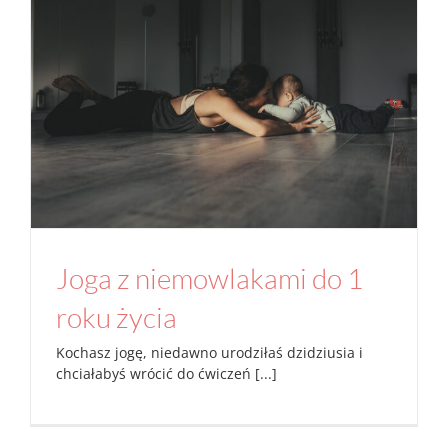
Joga z niemowlakami do 1 roku życia
Aktualności
Studio
Joga z niemowlakami do 1
roku życia
Kochasz jogę, niedawno urodziłaś dzidziusia i
chciałabyś wrócić do ćwiczeń [...]