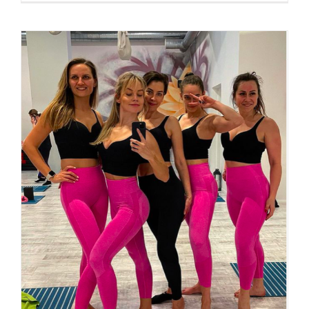
Zajęcia modelujące sylwetkę SHAPE FOR
POLE zbuduj swoją formę na lata!
Aktualności
Studio