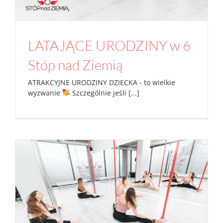
LATAJĄCE URODZINY w 6
Stóp nad Ziemią
ATRAKCYJNE URODZINY DZIECKA - to wielkie
wyzwanie
Szczególnie jeśli [...]
STRETCHING trening na potrzeby pole dance
i nie tylko!
Aktualności
Studio