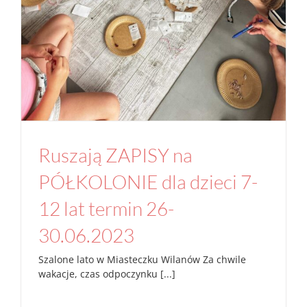
Ruszają ZAPISY na
PÓŁKOLONIE dla dzieci 7-
12 lat termin 26-
30.06.2023
Szalone lato w Miasteczku Wilanów Za chwile
wakacje, czas odpoczynku [...]