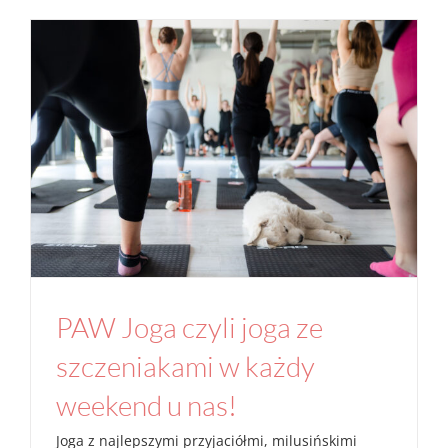
PAW Joga czyli joga ze szczeniakami w
każdy weekend u nas!
Aktualności
Joga
Na macie
Studio
PAW Joga czyli joga ze
szczeniakami w każdy
weekend u nas!
Joga z najlepszymi przyjaciółmi, milusińskimi