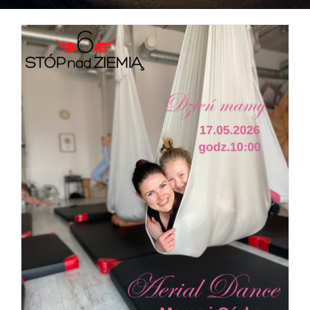
Mama i Córka warsztat Aerial Dance na
DZIEŃ MAMY 17.05 godz.11:00
aerial joga
Aktualności
Studio