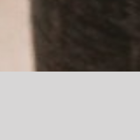
6 Stóp nad Ziemią