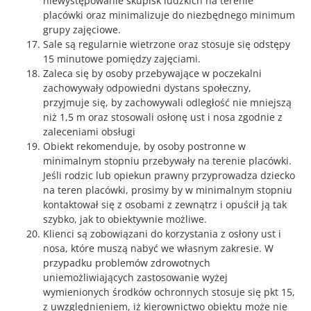
niewystępowanie skupisk ludzkich na terenie
placówki oraz minimalizuje do niezbędnego minimum
grupy zajęciowe.
Sale są regularnie wietrzone oraz stosuje się odstępy
15 minutowe pomiędzy zajęciami.
Zaleca się by osoby przebywające w poczekalni
zachowywały odpowiedni dystans społeczny,
przyjmuje się, by zachowywali odległość nie mniejszą
niż 1,5 m oraz stosowali osłonę ust i nosa zgodnie z
zaleceniami obsługi
Obiekt rekomenduje, by osoby postronne w
minimalnym stopniu przebywały na terenie placówki.
Jeśli rodzic lub opiekun prawny przyprowadza dziecko
na teren placówki, prosimy by w minimalnym stopniu
kontaktował się z osobami z zewnątrz i opuścił ją tak
szybko, jak to obiektywnie możliwe.
Klienci są zobowiązani do korzystania z osłony ust i
nosa, które muszą nabyć we własnym zakresie. W
przypadku problemów zdrowotnych
uniemożliwiających zastosowanie wyżej
wymienionych środków ochronnych stosuje się pkt 15,
z uwzględnieniem, iż kierownictwo obiektu może nie