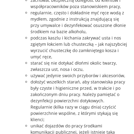
zachować bezpieczną odległość od klientów i
współpracowników poza stanowiskiem pracy,
regularnie, często i dokładnie myć ręce wodą z
mydłem, zgodnie z instrukcją znajdującą się
przy umywalce i dezynfekować osuszone dłonie
środkiem na bazie alkoholu,
podczas kaszlu i kichania zakrywać usta i nos
zgiętym łokciem lub chusteczką – jak najszybciej
wyrzucić chusteczkę do zamkniętego kosza i
umyć ręce,
starać się nie dotykać dłońmi okolic twarzy,
zwłaszcza ust, nosa i oczu,
używać jedynie swoich przyborów i akcesoriów,
dołożyć wszelkich starań, aby stanowiska pracy
były czyste i higieniczne przed, w trakcie i po
zakończonym dniu pracy. Należy pamiętać o
dezynfekcji powierzchni dotykowych.
Regularnie (kilka razy w ciągu dnia) czyścić
powierzchnie wspólne, z którymi stykają się
klienci;
unikać dojazdów do pracy środkami
komunikacji publicznej, jeżeli istnieje taka