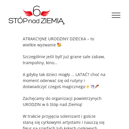
Przejdź
do
zawartości
ATRAKCYJNE URODZINY DZIECKA – to
wielkie wyzwanie
Szczególnie jeśli bylī już grane sale zabaw,
trampoliny, kino…
A gdyby tak dzieci mogły … LATAĆ? choć na
moment oderwać się od rutyny i
doświadczyć czegoś magicznego
Zachęcamy do organizacji powietrzynych
URODZIN w 6 Stóp nad Ziemią!
W trakcie przyjęcia solenizant i goście
staną się cyrkowymi artystami i nauczą się
figur na szarfach lub kołach cyrkowych.