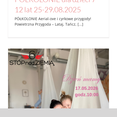
12 lat 25-29.08.2025
PÓŁKOLONIE Aerial-ove i cyrkowe przygody!
Powietrzna Przygoda – Lataj, Tańcz, [...]
Mama i Córka warsztat Aerial Dance na
DZIEŃ MAMY 17.05 godz.11:00