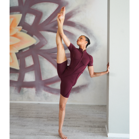
Darmowy Dzień Otwarty 30.08.2025
aerial joga
Aktualności
Joga
Na rurze
Studio