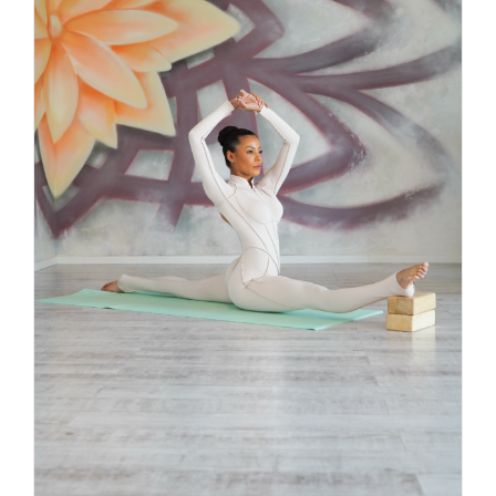
Aerial Hoop workshops for ADULTS 7.09.2025
with incredible Thainara Jacome
aerial joga
Aktualności
Studio
Yoga