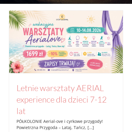
Letnie warsztaty AERIAL experience dla
dzieci 7-12 lat
aerial joga
Aktualności
Joga
Studio
Letnie warsztaty AERIAL
experience dla dzieci 7-12
lat
PÓŁKOLONIE Aerial-ove i cyrkowe przygody!
Powietrzna Przygoda – Lataj, Tańcz, [...]