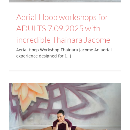
Aerial Hoop workshops for
ADULTS 7.09.2025 with
incredible Thainara Jacome
Aerial Hoop Workshop Thainara Jacome An aerial
experience designed for [...]
Aerial Hoop workshops for kids 7-12 with
incredible Thainara Jacome 6.09.2025
aerial joga
Aktualności
Joga
Na macie
Studio
Yoga