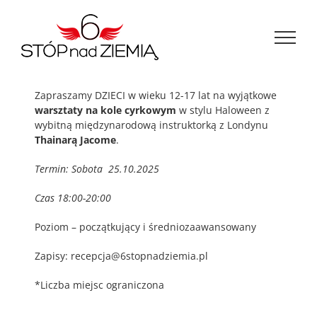
Przejdź
do
zawartości
Zapraszamy DZIECI w wieku 12-17 lat na wyjątkowe
warsztaty na kole cyrkowym
w stylu Haloween z
wybitną międzynarodową instruktorką z Londynu
Thainarą Jacome
.
Termin: Sobota 25.10.2025
Czas 18:00-20:00
Poziom – początkujący i średniozaawansowany
Zapisy: recepcja@6stopnadziemia.pl
*Liczba miejsc ograniczona