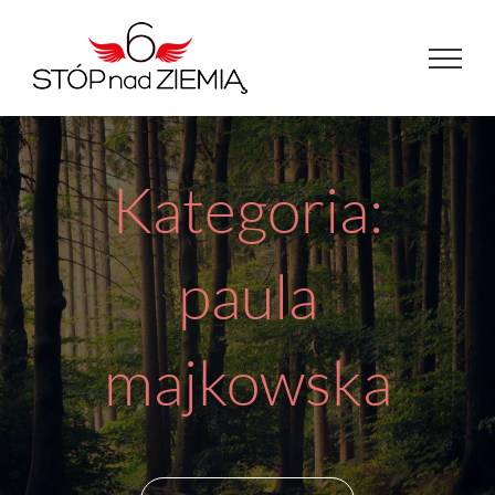
Przejdź
do
zawartości
Kategoria:
paula
majkowska