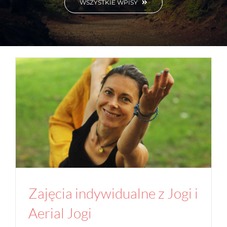
WSZYSTKIE WPISY
Zajęcia indywidualne z Jogi i Aerial Jogi
Aktualności
Studio
Zajęcia indywidualne z Jogi i
Aerial Jogi