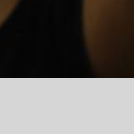
i angielskim z Jogi i Aerial Jogi!
ią istnieje również możliwość praktykowania jogi indywidualnie z 
lę z grupowych zajęć
Aerial
i
Kręgosłup Antygrawitacyjny
, jednak
ystało, uwielbia również tradycyjną jogę! Jej pozytywna energia i c