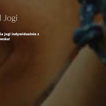
l Jogi
a jogi indywidualnie z
owska!