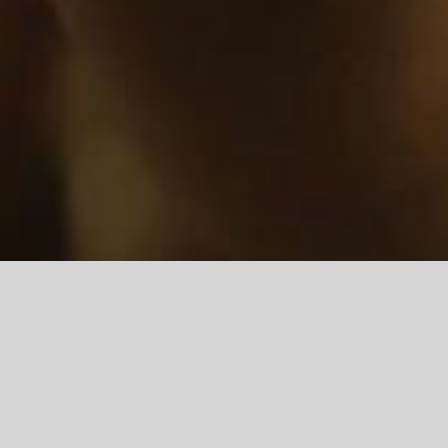
naszymi wspaniałymi instruktorami?
 jak na joginkę zakochaną w Indiach
iepło na pewno się Wam udzielą!