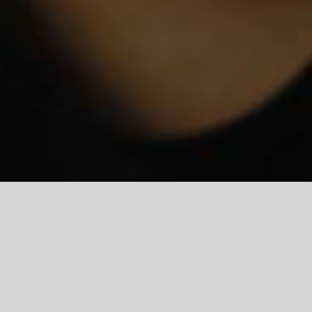
ZAJĘCIA INDYWIDUALNE w języku polskim 
Czy wiecie, że w Studio 6 Stóp nad Ziem
Jedną z nich jest
Paula Majkowska!
Niektórzy z Was dobrze znają naszą Pau
(gdzie ukończyła kurs instruktorski) prz