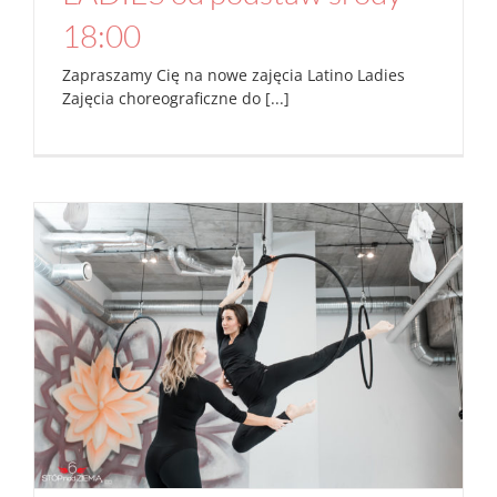
18:00
Zapraszamy Cię na nowe zajęcia Latino Ladies
Zajęcia choreograficzne do [...]
Zajęcia indywidualne
Aktualności
Joga
Na macie
Na rurze
zajęcia
indywidualne