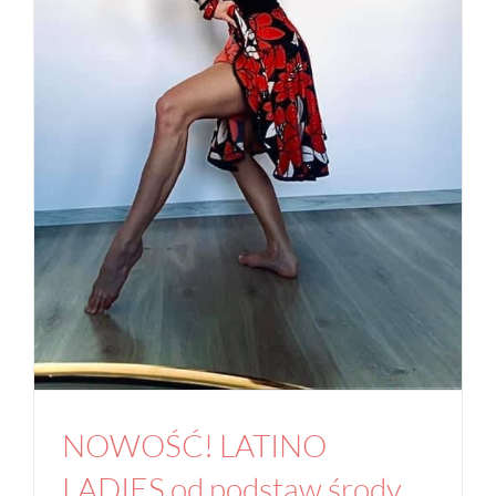
18:00
Aktualności
Studio
zajęcia indywidualne
NOWOŚĆ! LATINO
LADIES od podstaw środy