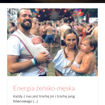
Energia żeńsko-męska
Aktualności
Lifestyle
Mamowo
Związki
Energia żeńsko-męska
Każdy z nas jest trochę jin i trochę jang.
Równowaga [...]