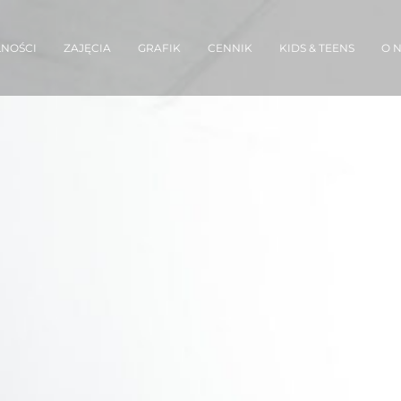
NOŚCI
ZAJĘCIA
GRAFIK
CENNIK
KIDS & TEENS
O 