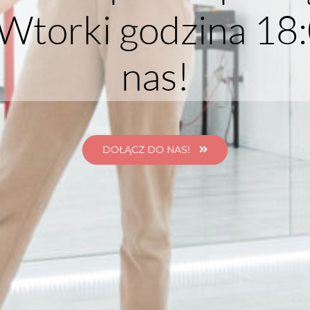
Wtorki godzina 18:
nas!
DOŁĄCZ DO NAS!