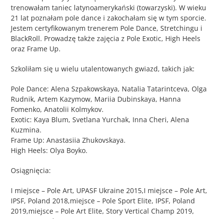
trenowałam taniec latynoamerykański (towarzyski). W wieku
21 lat poznałam pole dance i zakochałam się w tym sporcie.
Jestem certyfikowanym trenerem Pole Dance, Stretchingu i
BlackRoll. Prowadzę także zajęcia z Pole Exotic, High Heels
oraz Frame Up.
Szkoliłam się u wielu utalentowanych gwiazd, takich jak:
Pole Dance: Alena Szpakowskaya, Natalia Tatarintceva, Olga
Rudnik, Artem Kazymow, Mariia Dubinskaya, Hanna
Fomenko, Anatolii Kolmykov.
Exotic: Kaya Blum, Svetlana Yurchak, Inna Cheri, Alena
Kuzmina.
Frame Up: Anastasiia Zhukovskaya.
High Heels: Olya Boyko.
Osiągnięcia:
I miejsce – Pole Art, UPASF Ukraine 2015,I miejsce – Pole Art,
IPSF, Poland 2018,miejsce – Pole Sport Elite, IPSF, Poland
2019,miejsce – Pole Art Elite, Story Vertical Champ 2019,