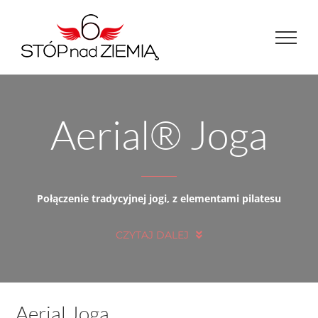
Przejdź
do
zawartości
Aerial® Joga
Połączenie tradycyjnej jogi, z elementami pilatesu
CZYTAJ DALEJ
Aerial Joga