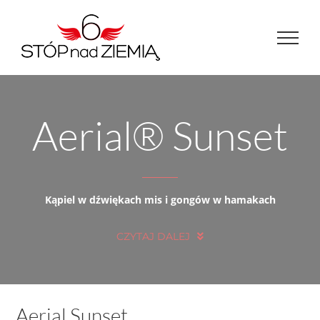
Przejdź
do
zawartości
Aerial® Sunset
Kąpiel w dźwiękach mis i gongów w hamakach
CZYTAJ DALEJ
Aerial Sunset