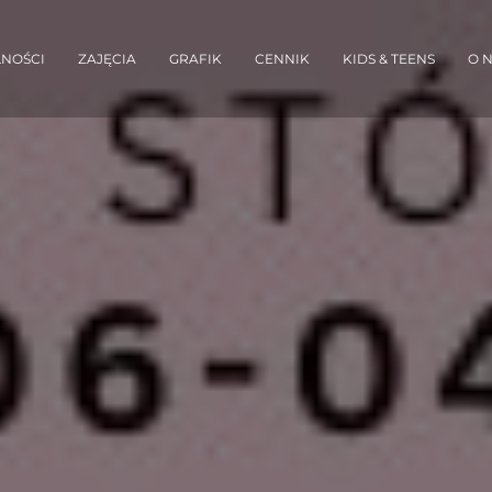
NOŚCI
ZAJĘCIA
GRAFIK
CENNIK
KIDS & TEENS
O 