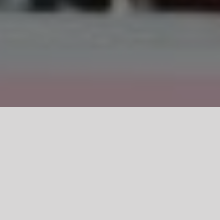
Zapraszamy na niezwykłe półkolonie