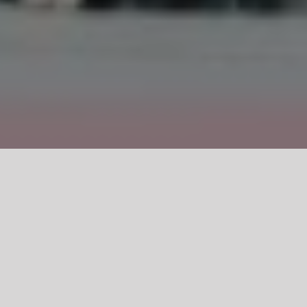
przygody.
, Baw się!
e poczuć się jak cyrkowy akrobata i spróbować tańca w powietrzu? 
my zabawę, ruch i akrobatykę w powietrzu!
ż ćwiczą
a i kreatywnej zabawy