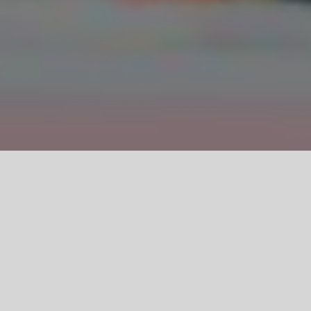
PÓŁKOLONIE vol.7! Aerial-ove i cyrkowe 
Powietrzna Przygoda – Lataj, Tańcz
Czy Twoje dziecko marzy o lataniu? Chc
Aerial Dance & Aerial Hoop, gdzie łączy
Dla kogo?
Dzieci w wieku [7-12 lat]
Dla początkujących i tych, którzy ju
Dla małych miłośników ruchu, tańc