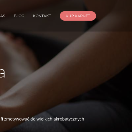
NAS
BLOG
KONTAKT
KUP KARNET
a
trafi zmotywować do wielkich akrobatycznych