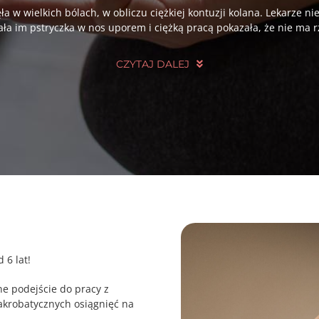
w wielkich bólach, w obliczu ciężkiej kontuzji kolana. Lekarze ni
ła im pstryczka w nos uporem i ciężką pracą pokazała, że nie ma 
CZYTAJ DALEJ
 6 lat!
ne podejście do pracy z
 akrobatycznych osiągnięć na