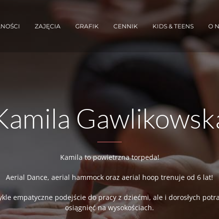
NOŚCI
ZAJĘCIA
GRAFIK
CENNIK
KIDS & TEENS
O 
Kamila Gawlikowsk
Kamila to powietrzna torpeda!
Aerial Dance, aerial hammock oraz aerial hoop trenuje od 6 lat!
wykle empatyczne podejście do pracy z dziećmi, ale i dorosłych po
osiągnięć na wysokościach.