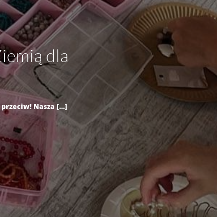
iemią dla
zeciw! Nasza [...]