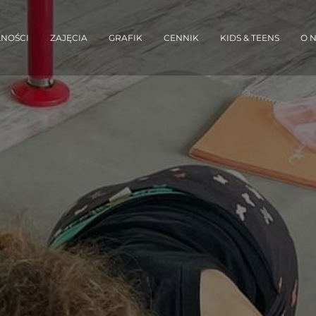
NOŚCI
ZAJĘCIA
GRAFIK
CENNIK
KIDS & TEENS
O 