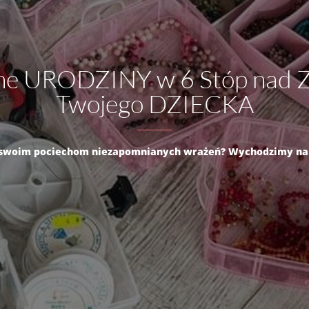
e URODZINY w 6 Stóp nad Z
Twojego DZIECKA
 swoim pociechom niezapomnianych wrażeń? Wychodzimy na pr