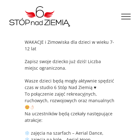
Przejdź
do
zawartości
WAKACJE i Zimowiska dla dzieci w wieku 7-
12 lat
Zapisz swoje dziecko już dziś! Liczba
miejsc ograniczona.
Wasze dzieci będą mogły aktywnie spędzić
czas w studio 6 Stóp Nad Ziemią ♥️
To połączenie zajęć rekreacyjnych,
ruchowych, rozwojowych oraz manualnych
Na uczestników będą czekały następujące
atrakcje:
zajęcia na szarfach – Aerial Dance,
zajęcia na kole – Aerial Hoop,